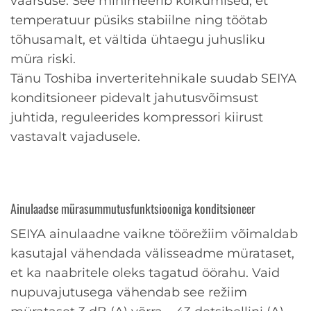
väärsuse. See minimeerib kõikumised, et
temperatuur püsiks stabiilne ning töötab
tõhusamalt, et vältida ühtaegu juhusliku
müra riski.
Tänu Toshiba inverteritehnikale suudab SEIYA
konditsioneer pidevalt jahutusvõimsust
juhtida, reguleerides kompressori kiirust
vastavalt vajadusele.
Ainulaadse mürasummutusfunktsiooniga konditsioneer
SEIYA ainulaadne vaikne töörežiim võimaldab
kasutajal vähendada välisseadme mürataset,
et ka naabritele oleks tagatud öörahu. Vaid
nupuvajutusega vähendab see režiim