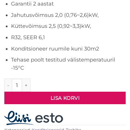
Garantii 2 aastat
Jahutusvõimsus 2,0 (0,76~2,6)kW,
Küttevõimsus 2,5 (0,92~3,3)kW,
R32, SEER 6,1
Konditsioneer ruumile kuni 30m2
Tehase poolt testitud välistemperatuuril
-15°C
Konditsioneer Toshiba R32 SEIYA RAS-B07J2KVG-E/R
LISA KORVI