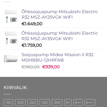
Õhksoojuspump Mitsubishi Electric
R32 MSZ-AY25VGK WIFI
€
1.649,00
Õhksoojuspump Mitsubishi Electric
R32 MSZ-AY35VGK WIFI
€
1.759,00
Soojuspump Midea Mission II R32
MSMBBU-12HRFN8
Algne
Current
€
960,00
€
939,00
hind
price
oli:
is:
€960,00.
€939,00.
KIIRVALIK
-15C
-20C
-22C
-25C
-30C
A+
A++
A+++