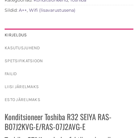
Kategooriad:
Konditsioneerid
,
Toshiba
Sildid:
A++
,
Wifi (lisavarustusena)
KIRJELDUS
KASUTUSJUHEND
SPETSIFIKATSIOON
FAILID
LIISI JÄRELMAKS
ESTO JÄRELMAKS
Konditsioneer Toshiba R32 SEIYA RAS-
B07J2KVG-E/RAS-07J2AVG-E