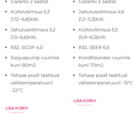
Garantii 2 aastat
Garantii 2 aastat
Küttevõimsus 5,3
Jahutusvõimsus 4,6
(1,12~6,8)kW,
(1,2~5,3)kW,
Jahutusvõimsus 5,2
Küttevõimsus 5,5
(1,5~6,6)kW,
(0,9~6,5)kW,
R32, SCOP 4,0
R32, SEER 6,5
Soojuspump ruumile
Konditsioneer ruumile
kuni 80m2
kuni 70m2
Tehase poolt testitud
Tehase poolt testitud
välistemperatuuril
välistemperatuuril -15°C
-22°C
LISA KORVI
LISA KORVI