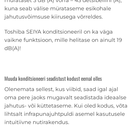
mürataset 3 dB (A) võrra – 43 detsibellini (A),
kuna seab välise mürataseme esikohale
jahutusvõimsuse kiirusega võrreldes.
Toshiba SEIYA konditsioneeril on ka väga
vaikne funktsioon, mille helitase on ainult 19
dB(A)!
Muuda konditsioneeri seadistust kodust eemal olles
Olenemata sellest, kus viibid, saad igal ajal
oma pere jaoks mugavalt seadistada ideaalse
jahutus- või küttetaseme. Kui oled kodus, võta
lihtsalt infrapunajuhtpuldi asemel kasutusele
intuitiivne nutirakendus.