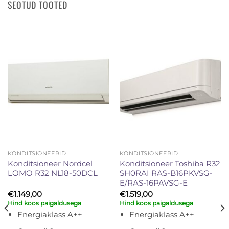
SEOTUD TOOTED
KONDITSIONEERID
KONDITSIONEERID
Konditsioneer Nordcel
Konditsioneer Toshiba R32
LOMO R32 NL18-50DCL
SH0RAI RAS-B16PKVSG-
E/RAS-16PAVSG-E
€
1.149,00
€
1.519,00
Hind koos paigaldusega
Hind koos paigaldusega
Energiaklass A++
Energiaklass A++