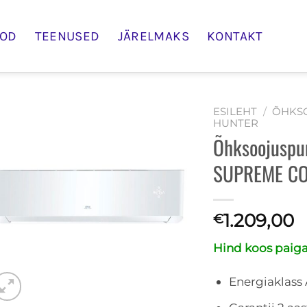
OD
TEENUSED
JÄRELMAKS
KONTAKT
ESILEHT
/
ÕHKS
HUNTER
Õhksoojuspu
SUPREME CO
1.209,00
€
Hind koos paig
Energiaklass