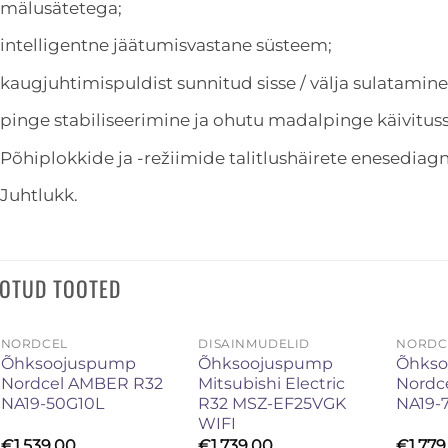
mälusätetega;
intelligentne jäätumisvastane süsteem;
kaugjuhtimispuldist sunnitud sisse / välja sulatamine
pinge stabiliseerimine ja ohutu madalpinge käivitus
Põhiplokkide ja -režiimide talitlushäirete enesediagn
Juhtlukk.
OTUD TOOTED
NORDCEL
DISAINMUDELID
NORDC
Õhksoojuspump
Õhksoojuspump
Õhks
Nordcel AMBER R32
Mitsubishi Electric
Nordc
NA19-50G10L
R32 MSZ-EF25VGK
NA19-
WIFI
€
1.539,00
€
1.739,00
€
1.77