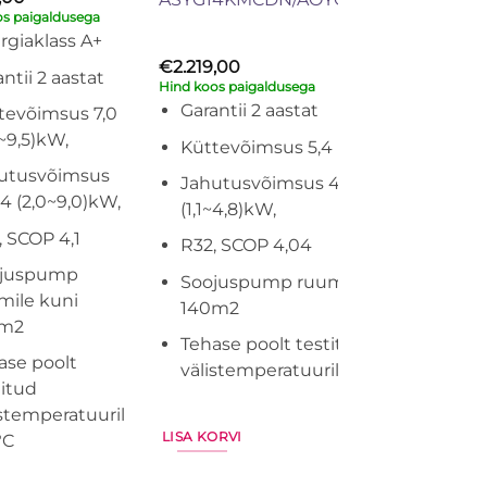
os paigaldusega
rgiaklass A+
€
2.219,00
ntii 2 aastat
Hind koos paigaldusega
Garantii 2 aastat
tevõimsus 7,0
~9,5)kW,
Küttevõimsus 5,4 (1,1~6,0)kW,
utusvõimsus
Jahutusvõimsus 4,2
34 (2,0~9,0)kW,
(1,1~4,8)kW,
, SCOP 4,1
R32, SCOP 4,04
juspump
Soojuspump ruumile kuni
mile kuni
140m2
0m2
Tehase poolt testitud
ase poolt
välistemperatuuril -25°C
titud
istemperatuuril
LISA KORVI
°C