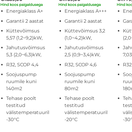
Hind koos paigaldusega
Hind koos paigaldusega
Hind ko
Energiaklass A+
Energiaklass A+++
Ene
Garantii 2 aastat
Garantii 2 aastat
Gara
Küttevõimsus
Küttevõimsus 3,2
Küt
5,57 (1,2~9,2)kW,
(1,0~4,2)kW,
(2,0
Jahutusvõimsus
Jahutusvõimsus
Jah
5,3 (2,0~6,3)kW,
2,5 (0,9~3,4)kW,
7,0
R32, SCOP 4,4
R32, SCOP 4,6
R32
Soojuspump
Soojuspump
Soo
ruumile kuni
ruumile kuni
ruu
140m2
80m2
18
Tehase poolt
Tehase poolt
Teh
testitud
testitud
tes
välistemperatuuril
välistemperatuuril
väl
-30°C
-20°C
-30