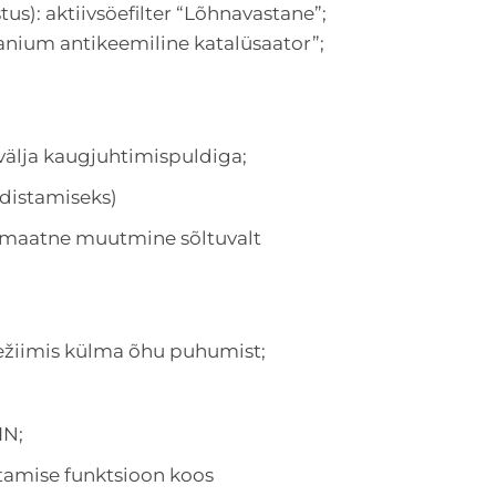
stus): aktiivsöefilter “Lõhnavastane”;
taanium antikeemiline katalüsaator”;
 välja kaugjuhtimispuldiga;
distamiseks)
tomaatne muutmine sõltuvalt
erežiimis külma õhu puhumist;
IN;
tamise funktsioon koos