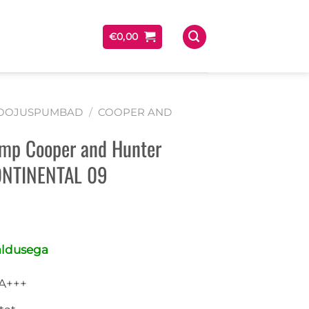
€
0,00
OOJUSPUMBAD
/
COOPER AND
mp Cooper and Hunter
NTINENTAL 09
aldusega
 A+++