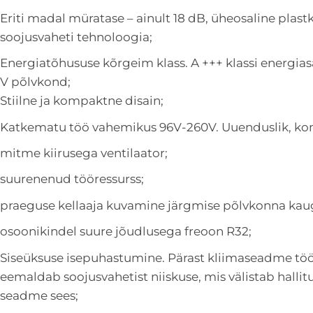
Eriti madal müratase – ainult 18 dB, üheosaline plas
soojusvaheti tehnoloogia;
Energiatõhususe kõrgeim klass. A +++ klassi energia
V põlvkond;
Stiilne ja kompaktne disain;
Katkematu töö vahemikus 96V-260V. Uuenduslik, ko
mitme kiirusega ventilaator;
suurenenud tööressurss;
praeguse kellaaja kuvamine järgmise põlvkonna kaug
osoonikindel suure jõudlusega freoon R32;
Siseüksuse isepuhastumine. Pärast kliimaseadme töö 
eemaldab soojusvahetist niiskuse, mis välistab hallit
seadme sees;