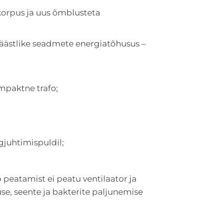
tkorpus ja uus õmblusteta
säästlike seadmete energiatõhusus –
mpaktne trafo;
juhtimispuldil;
peatamist ei peatu ventilaator ja
use, seente ja bakterite paljunemise