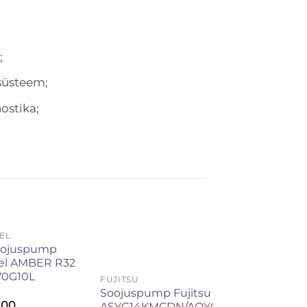
;
süsteem;
ostika;
EL
oojuspump
el AMBER R32
70G10L
FUJITSU
Soojuspump Fujitsu
9,00
ASYG14KMCDN/AOYG14KMCDN