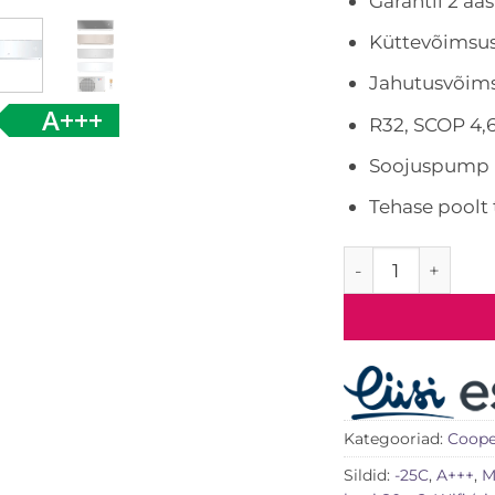
Garantii 2 aas
Küttevõimsus
Jahutusvõims
A+++
R32, SCOP 4,
Soojuspump 
Tehase poolt 
Õhksoojuspump 
Kategooriad:
Coope
Sildid:
-25C
,
A+++
,
M