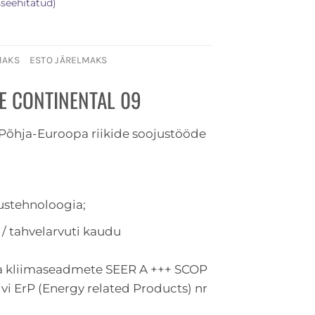
sseehitatud)
MAKS
ESTO JÄRELMAKS
ME CONTINENTAL 09
õhja-Euroopa riikide soojustööde
ustehnoloogia;
/ tahvelarvuti kaudu
 kliimaseadmete SEER A +++ SCOP
ivi ErP (Energy related Products) nr