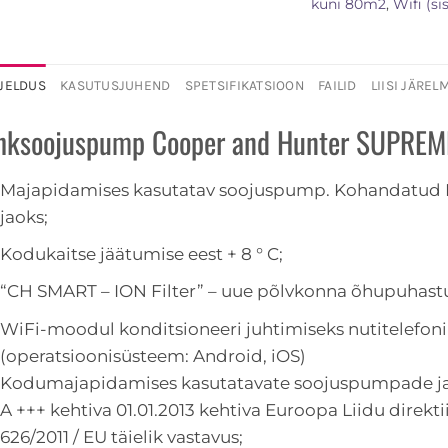
kuni 80m2
,
Wifi (si
RJELDUS
KASUTUSJUHEND
SPETSIFIKATSIOON
FAILID
LIISI JÄREL
hksoojuspump Cooper and Hunter SUPRE
Majapidamises kasutatav soojuspump. Kohandatud P
jaoks;
Kodukaitse jäätumise eest + 8 ° C;
“CH SMART – ION Filter” – uue põlvkonna õhupuhast
WiFi-moodul konditsioneeri juhtimiseks nutitelefoni 
(operatsioonisüsteem: Android, iOS)
Kodumajapidamises kasutatavate soojuspumpade ja
A +++ kehtiva 01.01.2013 kehtiva Euroopa Liidu direkti
626/2011 / EU täielik vastavus;