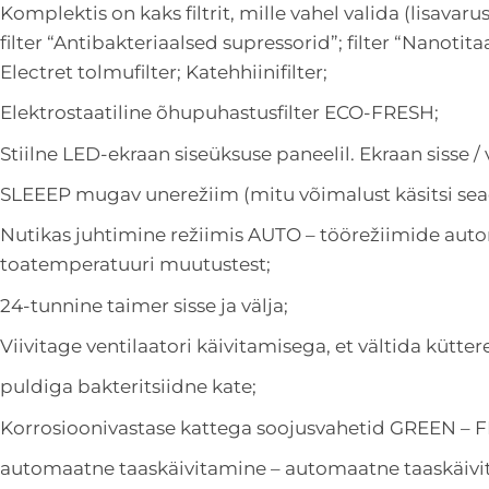
Komplektis on kaks filtrit, mille vahel valida (lisavaru
filter “Antibakteriaalsed supressorid”; filter “Nanoti
Electret tolmufilter; Katehhiinifilter;
Elektrostaatiline õhupuhastusfilter ECO-FRESH;
Stiilne LED-ekraan siseüksuse paneelil. Ekraan sisse /
SLEEEP mugav unerežiim (mitu võimalust käsitsi sea
Nutikas juhtimine režiimis AUTO – töörežiimide au
toatemperatuuri muutustest;
24-tunnine taimer sisse ja välja;
Viivitage ventilaatori käivitamisega, et vältida kütt
puldiga bakteritsiidne kate;
Korrosioonivastase kattega soojusvahetid GREEN – F
automaatne taaskäivitamine – automaatne taaskäivi