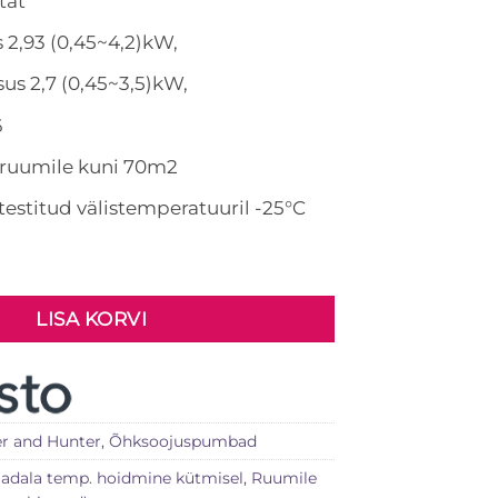
tat
 2,93 (0,45~4,2)kW,
us 2,7 (0,45~3,5)kW,
6
ruumile kuni 70m2
testitud välistemperatuuril -25°C
Cooper and Hunter SUPREME CONTINENTAL 09 kogus
LISA KORVI
r and Hunter
,
Õhksoojuspumbad
adala temp. hoidmine kütmisel
,
Ruumile