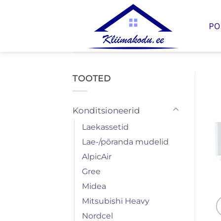
Skip
to
PO
content
TOOTED
Konditsioneerid
Laekassetid
Lae-/põranda mudelid
AlpicAir
Gree
Midea
Mitsubishi Heavy
Nordcel