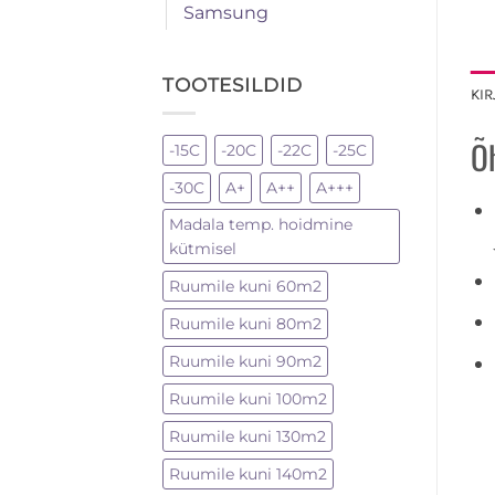
Samsung
TOOTESILDID
KI
Õ
-15C
-20C
-22C
-25C
-30C
A+
A++
A+++
Madala temp. hoidmine
kütmisel
Ruumile kuni 60m2
Ruumile kuni 80m2
Ruumile kuni 90m2
Ruumile kuni 100m2
Ruumile kuni 130m2
Ruumile kuni 140m2